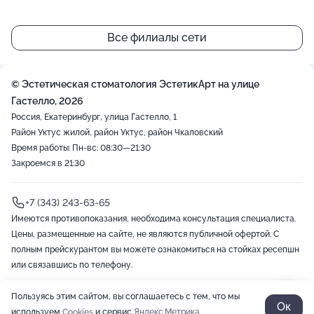
()=>`
()=>`
()=>`
()=>`
()=>`
${Rn}
${Rn}
${Rn}
${Rn}
${Rn}
+
`
`
`
`
`
Все филиалы сети
−
© Эстетическая стоматология ЭстетикАрт на улице
Гастелло, 2026
Россия, Екатеринбург, улица Гастелло, 1
Район Уктус жилой, район Уктус, район Чкаловский
Время работы: Пн-вс: 08:30—21:30
Закроемся в 21:30
+7 (343) 243-63-65
Имеются противопоказания, необходима консультация специалиста.
Цены, размещенные на сайте, не являются публичной офертой. С
полным прейскурантом вы можете ознакомиться на стойках ресепшн
или связавшись по телефону.
Пользуясь этим сайтом, вы соглашаетесь с тем, что мы
2012-2026 © ZOON
Политика обработки данных
Разработано в Zoon
Ок
используем
Cookies
и сервис
Яндекс.Метрика