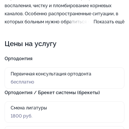
воспаления, чистку и пломбирование корневых
каналов. Особенно распространенные ситуации, в
которых больным нужно обратиться к подобной
Показать ещё
терапии: перелечивание, пульпит и травмы, а также
период перед реставрацией или установкой
Цены на услугу
коронки.
Ортодонтия
Первичная консультация ортодонта
бесплатно
Ортодонтия / Брекет системы (брекеты)
Смена лигатуры
1800 руб.